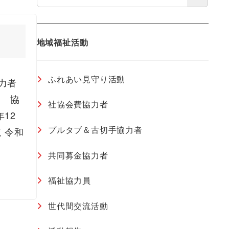
地域福祉活動
ふれあい見守り活動
力者
月 協
社協会費協力者
12
プルタブ＆古切手協力者
 令和
共同募金協力者
福祉協力員
世代間交流活動