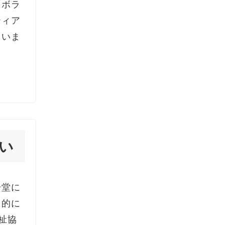
「ボラ
ティア
ていま
い
一堂に
目的に
祉協