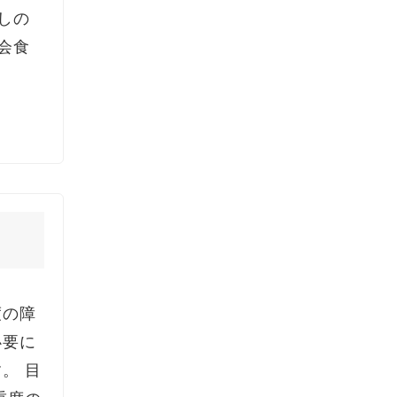
しの
会食
度の障
必要に
。 目
重度の