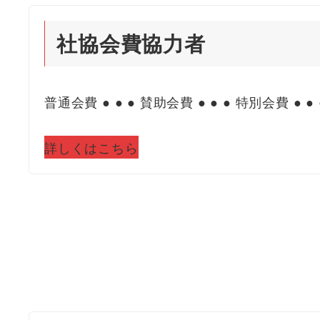
社協会費協力者
普通会費 ● ● ● 賛助会費 ● ● ● 特別会費 ● ● 
詳しくはこちら