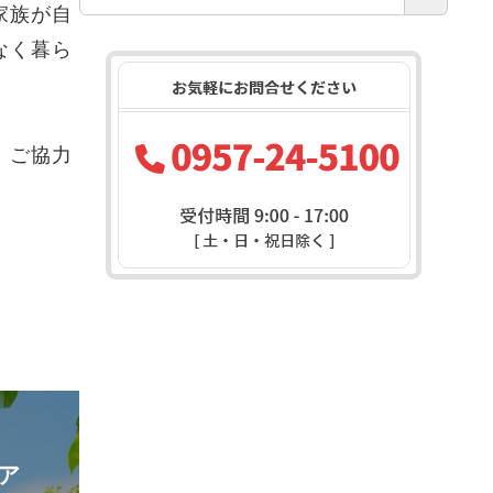
家族が自
なく暮ら
。ご協力
ア