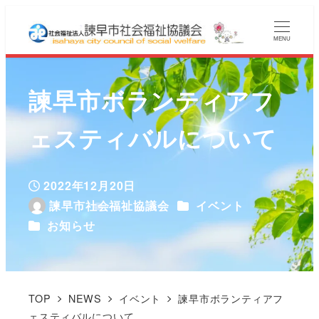
MENU
諫早市ボランティアフ
ェスティバルについて
2022年12月20日
投稿日
カテゴリー
諫早市社会福祉協議会
イベント
著
カテゴリー
お知らせ
者
TOP
NEWS
イベント
諫早市ボランティアフ
ェスティバルについて