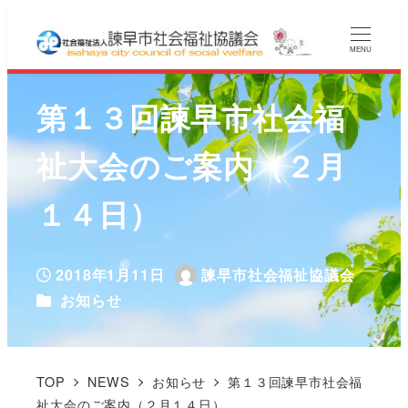
MENU
第１３回諫早市社会福
祉大会のご案内（２月
１４日）
2018年1月11日
諫早市社会福祉協議会
投稿日
著
カテゴリー
お知らせ
者
TOP
NEWS
お知らせ
第１３回諫早市社会福
祉大会のご案内（２月１４日）