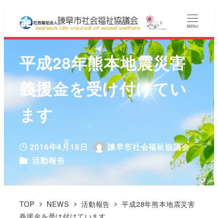
MENU
平成28年熊本地震災害
義援金を受け付けてい
ます
2016年4月18日
諫早市社会福祉協議会
投稿日
著
カテゴリー
活動報告
者
TOP
NEWS
活動報告
平成28年熊本地震災害
義援金を受け付けています