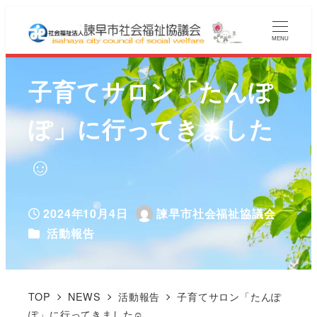
MENU
子育てサロン「たんぽ
ぽ」に行ってきました
☺
2024年10月4日
諫早市社会福祉協議会
投稿日
著
カテゴリー
活動報告
者
TOP
NEWS
活動報告
子育てサロン「たんぽ
ぽ」に行ってきました☺