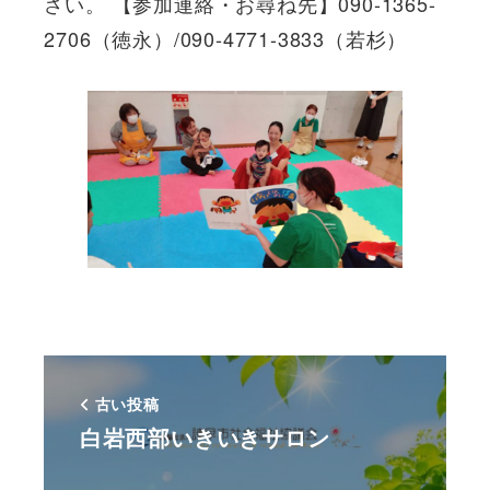
さい。 【参加連絡・お尋ね先】090-1365-
2706（徳永）/090-4771-3833（若杉）
古い投稿
白岩西部いきいきサロン