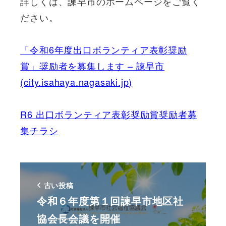
詳しくは、諫早市のホームページをご覧く
ださい。
「令和6年度出口ボランティア表彰奨励
賞」奨励者を募集します – 諫早市
(city.isahaya.nagasaki.jp)
R6 出口ボランティア表彰奨励賞奨励者募
集チラシ
古い投稿
令和６年度第１回諫早市地区社
協会長会議を開催