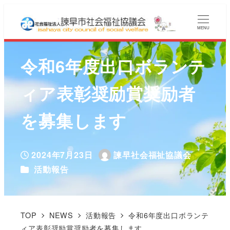
MENU
令和6年度出口ボランテ
ィア表彰奨励賞奨励者
を募集します
2024年7月23日
諫早社会福祉協議会
投稿日
著
カテゴリー
活動報告
者
TOP
NEWS
活動報告
令和6年度出口ボランテ
ィア表彰奨励賞奨励者を募集します