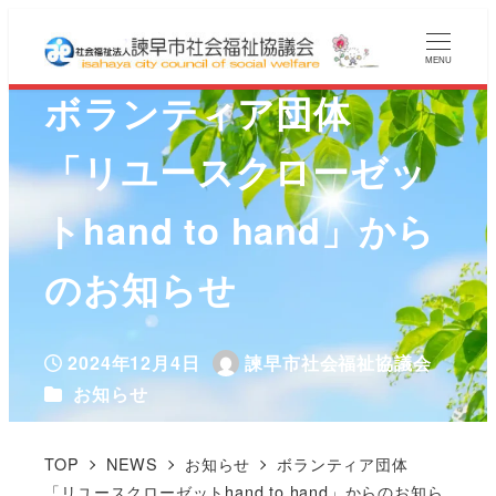
MENU
ボランティア団体
「リユースクローゼッ
トhand to hand」から
のお知らせ
2024年12月4日
諫早市社会福祉協議会
投稿日
著
カテゴリー
お知らせ
者
TOP
NEWS
お知らせ
ボランティア団体
「リユースクローゼットhand to hand」からのお知ら