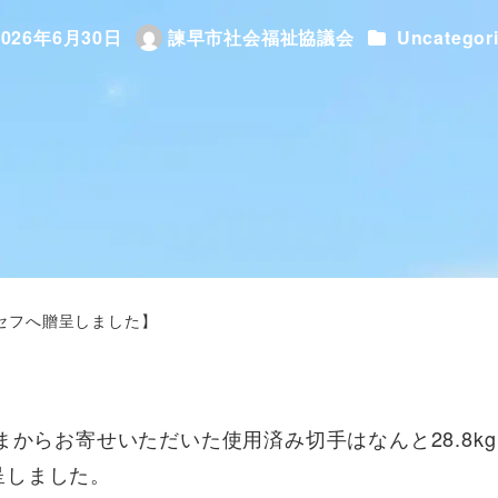
カテゴリー
2026年6月30日
諫早市社会福祉協議会
Uncategor
稿日
著
者
セフへ贈呈しました】
まからお寄せいただいた使用済み切手はなんと28.8k
呈しました。