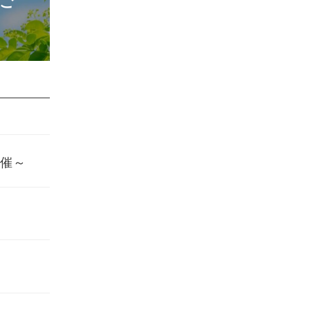
ご
開催～